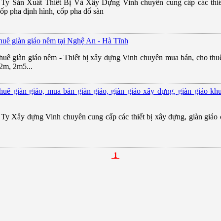
Ty Sản Xuất Thiết Bị Và Xây Dựng Vinh chuyên cung cấp các thiết 
 cốp pha định hình, cốp pha đổ sàn
huê giàn giáo nêm tại Nghệ An - Hà Tĩnh
huê giàn giáo nêm - Thiết bị xây dựng Vinh chuyên mua bán, cho thuê
2m, 2m5...
huê giàn giáo, mua bán giàn giáo, giàn giáo xây dựng, giàn giáo kh
Ty Xây dựng Vinh chuyên cung cấp các thiết bị xây dựng, giàn giáo cá
1