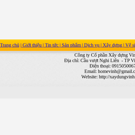
Trang chủ
| Giới thiệu
| Tin tức
| Sản phẩm
| Dịch vụ
| Xây dựng
| Vệ 
Công ty Cổ phần Xây dựng V
Địa chỉ: Cầu vượt Nghi Liên - TP V
Điện thoại: 091505006
Email:
homevinh@gmail.
Website: http://xaydungvin