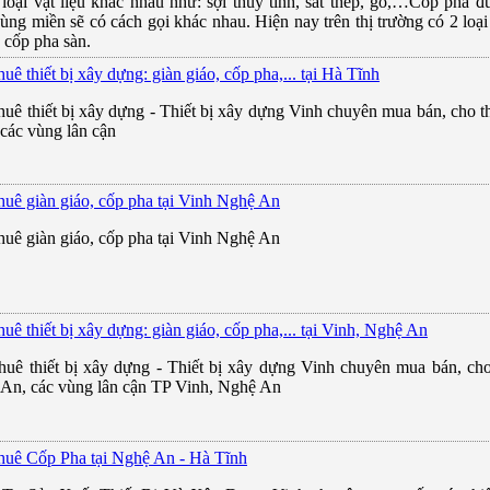
 loại vật liệu khác nhau như: sợi thủy tinh, sắt thép, gỗ,…Cốp pha đ
ùng miền sẽ có cách gọi khác nhau. Hiện nay trên thị trường có 2 loạ
à cốp pha sàn.
uê thiết bị xây dựng: giàn giáo, cốp pha,... tại Hà Tĩnh
huê thiết bị xây dựng - Thiết bị xây dựng Vinh chuyên mua bán, cho thu
 các vùng lân cận
huê giàn giáo, cốp pha tại Vinh Nghệ An
huê giàn giáo, cốp pha tại Vinh Nghệ An
uê thiết bị xây dựng: giàn giáo, cốp pha,... tại Vinh, Nghệ An
huê thiết bị xây dựng - Thiết bị xây dựng Vinh chuyên mua bán, cho t
An, các vùng lân cận TP Vinh, Nghệ An
huê Cốp Pha tại Nghệ An - Hà Tĩnh