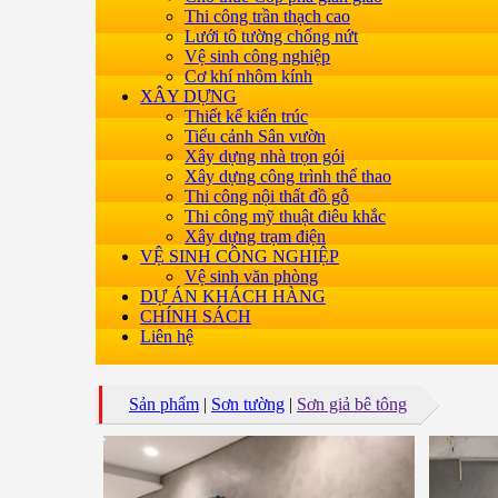
Thi công trần thạch cao
Lưới tô tường chống nứt
Vệ sinh công nghiệp
Cơ khí nhôm kính
XÂY DỰNG
Thiết kế kiến trúc
Tiểu cảnh Sân vườn
Xây dựng nhà trọn gói
Xây dựng công trình thể thao
Thi công nội thất đồ gỗ
Thi công mỹ thuật điêu khắc
Xây dựng trạm điện
VỆ SINH CÔNG NGHIỆP
Vệ sinh văn phòng
DỰ ÁN KHÁCH HÀNG
CHÍNH SÁCH
Liên hệ
Sản phẩm
|
Sơn tường
|
Sơn giả bê tông