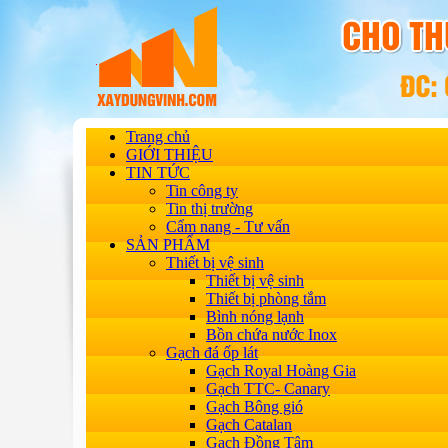
Trang chủ
GIỚI THIỆU
TIN TỨC
Tin công ty
Tin thị trường
Cẩm nang - Tư vấn
SẢN PHẨM
Thiết bị vệ sinh
Thiết bị vệ sinh
Thiết bị phòng tắm
Bình nóng lạnh
Bồn chứa nước Inox
Gạch đá ốp lát
Gạch Royal Hoàng Gia
Gạch TTC- Canary
Gạch Bông gió
Gạch Catalan
Gạch Đồng Tâm