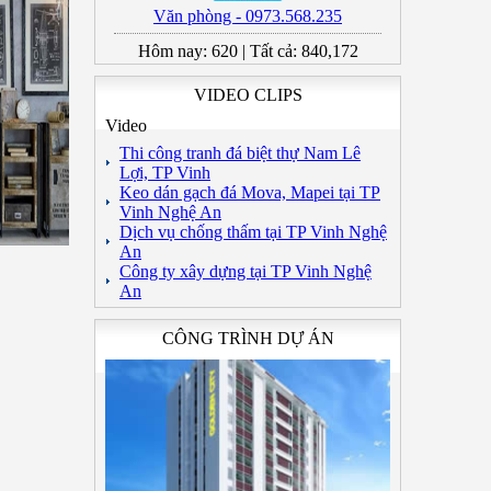
Văn phòng - 0973.568.235
Hôm nay:
620
|
Tất cả:
840,172
VIDEO CLIPS
Video
Thi công tranh đá biệt thự Nam Lê
Lợi, TP Vinh
Keo dán gạch đá Mova, Mapei tại TP
Vinh Nghệ An
Dịch vụ chống thấm tại TP Vinh Nghệ
An
Công ty xây dựng tại TP Vinh Nghệ
An
CÔNG TRÌNH DỰ ÁN