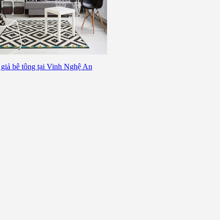
giả bê tông tại Vinh Nghệ An