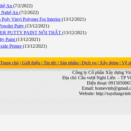
Nghệ An
(7/2/2022)
nh Nghệ An
(7/2/2022)
Poly Vinyl Polymer For Interior
(13/12/2021)
 Powder Putty
(13/12/2021)
ER PUTTY PAINT NỘI THẤT
(13/12/2021)
ty Paint
(13/12/2021)
xide Primer
(13/12/2021)
Trang chủ
| Giới thiệu
| Tin tức
| Sản phẩm
| Dịch vụ
| Xây dựng
| Vệ 
Công ty Cổ phần Xây dựng V
Địa chỉ: Cầu vượt Nghi Liên - TP V
Điện thoại: 091505006
Email:
homevinh@gmail.
Website: http://xaydungvin