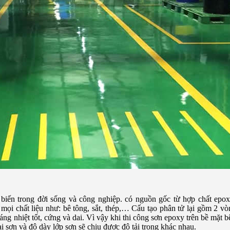
biến trong đời sống và công nghiệp. có nguồn gốc từ hợp chất ep
 mọi chất liệu như: bê tông, sắt, thép,… Cấu tạo phân tử lại gồm 2 v
ng nhiệt tốt, cứng và dai. Vì vậy khi thi công sơn epoxy trên bề mặt b
i sơn và độ dày lớp sơn sẽ chịu được độ tải trọng khác nhau.