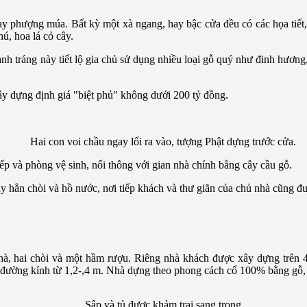
ay phượng múa. Bất kỳ một xà ngang, hay bậc cửa đều có các họa tiết, 
hú, hoa lá cỏ cây.
nh tráng này tiết lộ gia chủ sử dụng nhiều loại gỗ quý như đinh hương,
ây dựng định giá "biệt phủ" không dưới 200 tỷ đồng.
Hai con voi chầu ngay lối ra vào, tượng Phật dựng trước cửa.
p và phòng vệ sinh, nối thông với gian nhà chính bằng cây cầu gỗ.
ây hẳn chòi và hồ nước, nơi tiếp khách và thư giãn của chủ nhà cũng đư
à, hai chòi và một hầm rượu. Riêng nhà khách được xây dựng trên 4
đường kính từ 1,2-,4 m. Nhà dựng theo phong cách cổ 100% bằng gỗ, lợ
Sập và tủ được khảm trai sang trọng