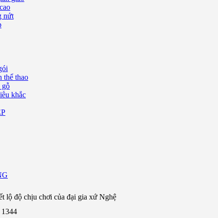
 cao
g nứt
p
gói
 thể thao
ồ gỗ
iêu khắc
ỆP
NG
ết lộ độ chịu chơi của đại gia xứ Nghệ
: 1344