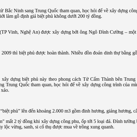
từ Bắc Ninh sang Trung Quốc tham quan, học hỏi để về xây dựng công
i làm gỗ định giá biệt phủ không dưới 200 tỷ đồng.
ú (TP Vinh, Nghệ An) được xây dựng bởi ông Ngô Đình Cường – một 
2009 thì biệt phủ được hoàn thành. Nhiều đồn đoán dinh thự bằng g
n xây dựng biệt phủ này theo phong cách Tử Cấm Thành bên Trun
ang Trung Quốc tham quan, học hỏi để về xây dựng công trình của mình
 xảo.
“biệt phủ” lên đến khoảng 2.000 m3 gồm đinh hương, giáng hương, 
" mất 2 tỷ đồng khi xây dựng công phu, ốp tới 5 loại đá. Đỉnh tường 
y lộc vừng, sanh, si cổ thụ được mua về trồng xung quanh.