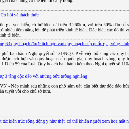
 giá của chúng có thể lên tới cả tỷ đồng.
 Cơ hội và thách thức
ốc gia ven biển, có bờ biển dài trên 3.260km, với trên 50% dân số s
 nhiều tiềm năng lớn để phát triển kinh tế biển. Đặc biệt, các đô thị v
kinh tế biển.
ng 63 quy hoạch được tích hợp vào quy hoạch cấp quốc gia, vùng, tỉn
 phủ ban hành Nghị quyết số 131/NQ-CP về việc bổ sung các quy ho
 được tích hợp vào quy hoạch cấp quốc gia, quy hoạch vùng, quy ho
 1 Điều 59 của Luật Quy hoạch ban hành kèm theo Nghị quyết số 11
thự 3 tầng độc đáo với những bức tường nghiêng
N - Nép mình sau những con phố sầm uất, căn biệt thự độc đáo hứa
iãn tuyệt vời cho chủ sở hữu.
ệt tác kiến trúc sống động y như thật, có thể khiến người xem hoa mắt n