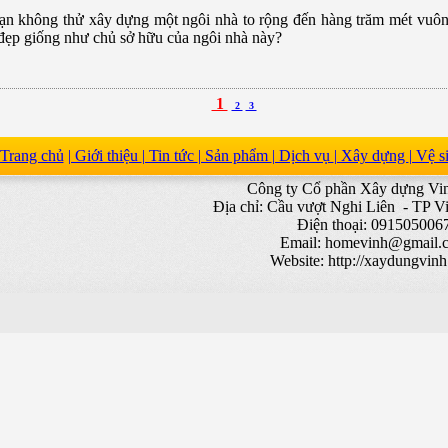
ạn không thử xây dựng một ngôi nhà to rộng đến hàng trăm mét vuôn
 đẹp giống như chủ sở hữu của ngôi nhà này?
1
2
3
Trang chủ
| Giới thiệu
| Tin tức
| Sản phẩm
| Dịch vụ
| Xây dựng
| Vệ 
Công ty Cổ phần Xây dựng V
Địa chỉ: Cầu vượt Nghi Liên - TP V
Điện thoại: 091505006
Email:
homevinh@gmail.
Website: http://xaydungvin