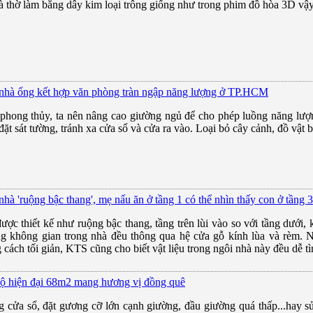
à thờ làm bằng dây kim loại trông giống như trong phim đồ hòa 3D vậ
nhà ống kết hợp văn phòng tràn ngập năng lượng ở TP.HCM
phong thủy, ta nên nâng cao giường ngủ để cho phép luồng năng lượ
ặt sát tường, tránh xa cửa sổ và cửa ra vào. Loại bỏ cây cảnh, đồ vật b
nhà 'ruộng bậc thang', mẹ nấu ăn ở tầng 1 có thể nhìn thấy con ở tầng 3
ược thiết kế như ruộng bậc thang, tầng trên lùi vào so với tầng dưới,
g không gian trong nhà đều thông qua hệ cửa gỗ kính lùa và rèm. Nội
 cách tối giản, KTS cũng cho biết vật liệu trong ngôi nhà này đều dễ tì
ộ hiện đại 68m2 mang hương vị đồng quê
 cửa sổ, đặt gương cỡ lớn cạnh giường, đầu giường quá thấp...hay s