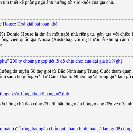
ầm khi thiết kế phòng ngủ ảnh hưởng tới sức khỏe của gia chủ.
 House: Hoá giải bài toán khó
) Domic House là dự án một ngôi nhà riêng tư, gần tựa với chiếc ha
ông viên quốc gia Noosa (Australia), với mặt trước là khung cảnh
g.
 phủ” 200 tỷ choáng ngợp tiết lộ độ chịu chơi của đại gia xứ Nghệ
ường đã tuyển 50 thợ giỏi từ Bắc Ninh sang Trung Quốc tham quan, 
ình sao cho giống với Tử Cấm Thành. Nhiều người trong giới làm gỗ đị
ộ ngập sắc hồng cho cô nàng nữ tính
ơn hồng chủ đạo cùng đồ nội thất tông màu hồng mang đến vẻ nữ tính 
ó mảnh đất rộng bạt ngàn chốn quê thanh bình, bạn sẽ làm gì để có ngôi